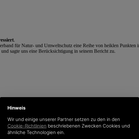
essiert
.
erband für Natur- und Umweltschutz eine Reihe von heiklen Punkte
n und sagte uns eine Berücksichtigung in seinem Bericht zu.
tersasc zuversichtlich
e Bestrebungen der Landesregierung, den Bau des Almerschließungsweg
Hinweis
Beschluss schon einmal aufgehoben hat. Wir gehen jedoch davon aus,
ann, um die Ursprünglichkeit dieses Teils des Weltnaturerbes Dolomi
Wir und einige unserer Partner setzen zu den in den
Cookie-Richtlinien
beschriebenen Zwecken Cookies und
ähnliche Technologien ein.