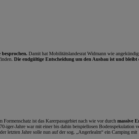
ge besprochen.
Damit hat Mobilitätslandesrat Widmann wie angekündigt
finden.
Die endgültige Entscheidung um den Ausbau ist und bleibt e
em Formenschatz ist das Karerpassgebiet nach wie vor durch
massive E
-iger-Jahre war mit einer bis dahin beispiellosen Bodenspekulation ve
er letzten Jahre solle nun auf der sog. „Angerlealm“ ein Camping mit 1