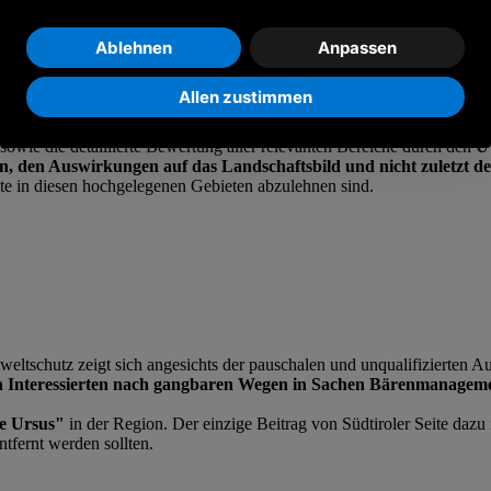
Ablehnen
Anpassen
Allen zustimmen
r- und Umweltschutz sieht sich durch die klare Ablehnung der W
reiten und umfassenden Ablehnung dürfte es für die Landesregierung s
 sowie die detaillierte Bewertung aller relevanten Bereiche durch den
U
, den Auswirkungen auf das Landschaftsbild und nicht zuletzt 
te in diesen hochgelegenen Gebieten abzulehnen sind.
eltschutz zeigt sich angesichts der pauschalen und unqualifizierten
en Interessierten nach gangbaren Wegen in Sachen Bärenmanagemen
fe Ursus"
in der Region. Der einzige Beitrag von Südtiroler Seite dazu
ntfernt werden sollten.